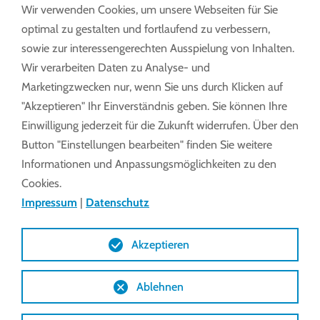
Umsatzsteuer-ID:
Wir verwenden Cookies, um unsere Webseiten für Sie
optimal zu gestalten und fortlaufend zu verbessern,
Umsatzsteuer-Identifikationsnummer gemäß §27
sowie zur interessengerechten Ausspielung von Inhalten.
a Umsatzsteuergesetz:
Wir verarbeiten Daten zu Analyse- und
DE 813 416 697
Marketingzwecken nur, wenn Sie uns durch Klicken auf
"Akzeptieren" Ihr Einverständnis geben. Sie können Ihre
Wir sind nicht bereit oder verpflichtet, an
Einwilligung jederzeit für die Zukunft widerrufen. Über den
Streitbeilegungsverfahren vor einer
Button "Einstellungen bearbeiten" finden Sie weitere
Verbraucherschlichtungsstelle teilzunehmen.
Informationen und Anpassungsmöglichkeiten zu den
Cookies.
Impressum
|
Datenschutz
Haftungsausschluss (Disclaimer)
Haftung für Inhalte
Akzeptieren
Als Diensteanbieter sind wir gemäß § 7 Abs.1 TMG
Ablehnen
für eigene Inhalte auf diesen Seiten nach den
allgemeinen Gesetzen verantwortlich. Nach §§ 8