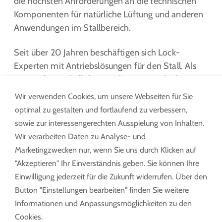
die höchsten Anforderungen an die technischen
Komponenten für natürliche Lüftung und anderen
Anwendungen im Stallbereich.
Seit über 20 Jahren beschäftigen sich Lock-
Experten mit Antriebslösungen für den Stall. Als
Pionier für Wickellüftungen beweist Lock, dass
Antriebstechnik immer effizienter werden kann,
Wir verwenden Cookies, um unsere Webseiten für Sie
ohne an Zuverlässigkeit oder Langlebigkeit zu
optimal zu gestalten und fortlaufend zu verbessern,
verlieren.
sowie zur interessengerechten Ausspielung von Inhalten.
Wir verarbeiten Daten zu Analyse- und
MEHR ERFAHREN
Marketingzwecken nur, wenn Sie uns durch Klicken auf
"Akzeptieren" Ihr Einverständnis geben. Sie können Ihre
Einwilligung jederzeit für die Zukunft widerrufen. Über den
Button "Einstellungen bearbeiten" finden Sie weitere
Informationen und Anpassungsmöglichkeiten zu den
Cookies.