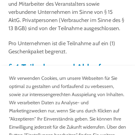
und Mitarbeiter des Veranstalters sowie
verbundene Unternehmen im Sinne von § 15
AktG. Privatpersonen (Verbraucher im Sinne des §
13 BGB) sind von der Teilnahme ausgeschlossen.
Pro Unternehmen ist die Teilnahme auf ein (1)
Geschenkpaket begrenzt.
§ 4 Teilnahme und Ablauf
Die Teilnahme an der Aktion erfolgt durch die
Wir verwenden Cookies, um unsere Webseiten für Sie
Einreichung einer qualifizierenden Anfrage
optimal zu gestalten und fortlaufend zu verbessern,
über den myLock Product Finder auf der
sowie zur interessengerechten Ausspielung von Inhalten.
Website des Veranstalters im Aktionszeitraum.
Wir verarbeiten Daten zu Analyse- und
Der Netto-Anfragewert ergibt sich aus der im
Marketingzwecken nur, wenn Sie uns durch Klicken auf
Product Finder ausgewählten Konfiguration
"Akzeptieren" Ihr Einverständnis geben. Sie können Ihre
zum Zeitpunkt der Anfrage.
Einwilligung jederzeit für die Zukunft widerrufen. Über den
Ein Anspruch auf Teilnahme besteht erst nach