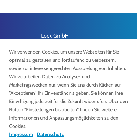
Lock GmbH
Freimut-Lock-Str. 2
Wir verwenden Cookies, um unsere Webseiten für Sie
D-88521 Ertingen
optimal zu gestalten und fortlaufend zu verbessern,
sowie zur interessengerechten Ausspielung von Inhalten.
Wir verarbeiten Daten zu Analyse- und
Marketingzwecken nur, wenn Sie uns durch Klicken auf
Tel.:
+49 7371 9508-0
"Akzeptieren" Ihr Einverständnis geben. Sie können Ihre
info@lockdrives
.com
Einwilligung jederzeit für die Zukunft widerrufen. Über den
www.lockdrives.com
Button "Einstellungen bearbeiten" finden Sie weitere
Informationen und Anpassungsmöglichkeiten zu den
Cookies.
Impressum
|
Datenschutz
Impressum