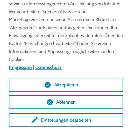
sowie zur interessengerechten Ausspielung von Inhalten.
Wir verarbeiten Daten zu Analyse- und
Marketingzwecken nur, wenn Sie uns durch Klicken auf
Tel.:
+49 7371 9508-0
"Akzeptieren" Ihr Einverständnis geben. Sie können Ihre
info@lockdrives
.com
Einwilligung jederzeit für die Zukunft widerrufen. Über den
www.lockdrives.com
Button "Einstellungen bearbeiten" finden Sie weitere
Informationen und Anpassungsmöglichkeiten zu den
Cookies.
Impressum
|
Datenschutz
Impressum
Datenschutz
AGB
Akzeptieren
Ablehnen
Einstellungen bearbeiten