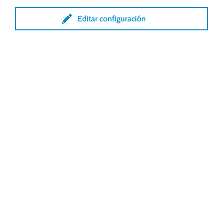
Ventilación enrollable
Editar configuración
Controles
Ventilación de techos
Sistemas de ventilación individualizados
Soluciones de accionamiento
para