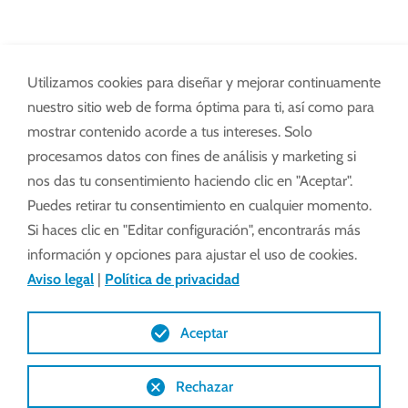
Soluciones para todas las
Utilizamos cookies para diseñar y mejorar continuamente
especies ganaderas
nuestro sitio web de forma óptima para ti, así como para
mostrar contenido acorde a tus intereses. Solo
procesamos datos con fines de análisis y marketing si
Tanto en granjas lecheras como porcinas o
nos das tu consentimiento haciendo clic en "Aceptar".
avícolas, los accionamientos Lock están siempre a
Puedes retirar tu consentimiento en cualquier momento.
la vanguardia. Le ofrecemos la solución ideal para
Si haces clic en "Editar configuración", encontrarás más
su establo, nave avícola o porcina.
información y opciones para ajustar el uso de cookies.
Aviso legal
|
Política de privacidad
Aceptar
Esto incluye
Rechazar