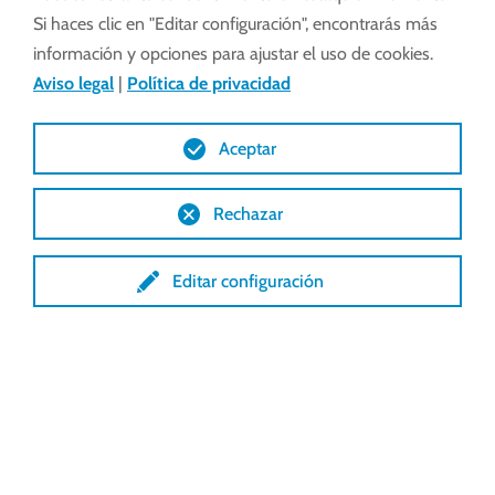
Si haces clic en "Editar configuración", encontrarás más
información y opciones para ajustar el uso de cookies.
Aviso legal
|
Política de privacidad
Aceptar
Soluciones para instalaciones
Rechazar
ganaderas
Editar configuración
Las explotaciones ganaderas actuales
—
independientemente del tipo de animal—
requieren sistemas técnicos robustos que aseguren
una ventilación natural eficaz y otras funciones
clave dentro de las naves o establos.
Desde hace más de 20 años, Lock desarrolla