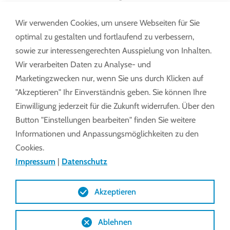
der Twin-Variante. Mit diesem Rollschirm
können größere Flächen verdunkelt werden
Wir verwenden Cookies, um unsere Webseiten für Sie
bzw. Gewächshäuser in verschiedene Bereiche
optimal zu gestalten und fortlaufend zu verbessern,
aufgeteilt werden.
sowie zur interessengerechten Ausspielung von Inhalten.
Wir verarbeiten Daten zu Analyse- und
Rollschirm Twin:
Ist mit einer Wickelwelle mit
Marketingzwecken nur, wenn Sie uns durch Klicken auf
Motor versehen, die sich in der Mitte des
"Akzeptieren" Ihr Einverständnis geben. Sie können Ihre
Schirms befindet. Dadurch können größere
Einwilligung jederzeit für die Zukunft widerrufen. Über den
Flächen verdunkelt werden bzw.
Button "Einstellungen bearbeiten" finden Sie weitere
Gewächshäuser in verschiedene Bereiche
Informationen und Anpassungsmöglichkeiten zu den
aufgeteilt werden.
Cookies.
Impressum
|
Datenschutz
Akzeptieren
Ablehnen