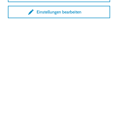
Einstellungen bearbeiten
Rollschirm Single
Rollschirm Twin
3. Vorteile und Kundennutzen