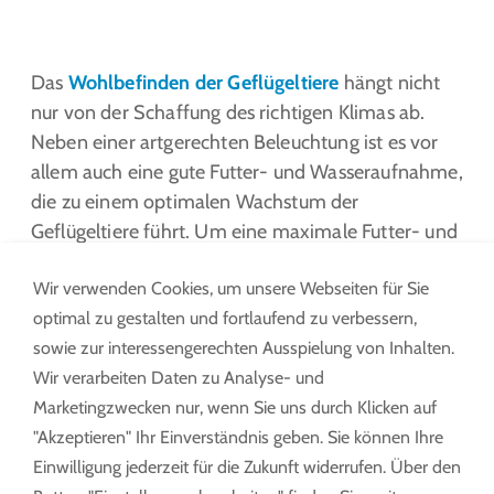
Das
Wohlbefinden der Geflügeltiere
hängt nicht
nur von der Schaffung des richtigen Klimas ab.
Neben einer artgerechten Beleuchtung ist es vor
allem auch eine gute Futter- und Wasseraufnahme,
die zu einem optimalen Wachstum der
Geflügeltiere führt. Um eine maximale Futter- und
Wasseraufnahme zu erreichen, empfiehlt es sich,
Wir verwenden Cookies, um unsere Webseiten für Sie
das Futter in der richtigen Höhe anzubringen.
optimal zu gestalten und fortlaufend zu verbessern,
Mit einem Fütterungs- und Tränkesystem lässt sich
sowie zur interessengerechten Ausspielung von Inhalten.
die
Verfügbarkeit von Futter und sauberem,
Wir verarbeiten Daten zu Analyse- und
frischem Wasser leicht regulieren
. Es kann
Marketingzwecken nur, wenn Sie uns durch Klicken auf
während der Stallreinigung nach oben gefahren
"Akzeptieren" Ihr Einverständnis geben. Sie können Ihre
werden, so dass die Reinigungsarbeiten schnell und
Einwilligung jederzeit für die Zukunft widerrufen. Über den