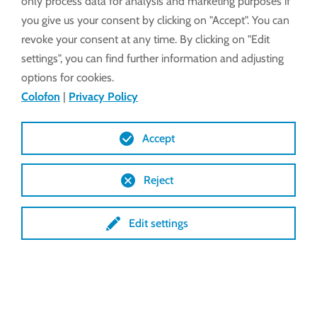
only process data for analysis and marketing purposes if
you give us your consent by clicking on "Accept". You can
revoke your consent at any time. By clicking on "Edit
settings", you can find further information and adjusting
options for cookies.
Colofon
|
Privacy Policy
Lock toegevoegde waarde
Productcombinatie
Accept
Perfecte zelfvergrendeling zorgt voor een
Reject
betere fixatie van de te behandelen koe
Aanzienlijke verhoging van de veiligheid
Edit settings
Handbediende zelfremmende tandwielen
verkrijgbaar
Het Lock team van experts stelt de juiste
productcombinatie samen