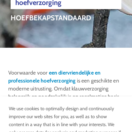
hoefverzorging
HOEFBEKAPSTANDAARD
Voorwaarde voor
een diervriendelijke en
professionele hoefverzorging
is een geschikte en
moderne uitrusting. Omdat klauwverzorging
belangrijk en noodzakelijk is op regelmatige basis.
Onze zelfremmende tandwielen worden gebruikt
We use cookies to optimally design and continuously
in lieren voor het hijsen van buikbanden.
improve our web sites for you, as well as to show
content in a way that is in line with your interests. We