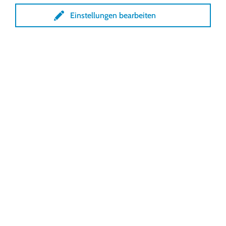
Einstellungen bearbeiten
Rollsysteme
Einfach und doppelt gewickelte Rollschirmsysteme
in kompakter Bauweise.
MEHR ERFAHREN