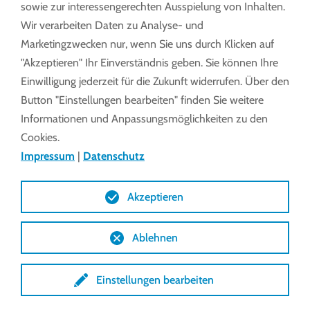
sowie zur interessengerechten Ausspielung von Inhalten.
Wir verarbeiten Daten zu Analyse- und
Marketingzwecken nur, wenn Sie uns durch Klicken auf
"Akzeptieren" Ihr Einverständnis geben. Sie können Ihre
Einwilligung jederzeit für die Zukunft widerrufen. Über den
Button "Einstellungen bearbeiten" finden Sie weitere
Informationen und Anpassungsmöglichkeiten zu den
Cookies.
Impressum
|
Datenschutz
Cabrio Lüftung MX1
Akzeptieren
Beim MX 1 öffnen sich beide Dachhälften des
Cabrio Gewächshauses gleichzeitig im gleichen
Ablehnen
Winkel und sorgen für eine gleichmäßige
Belüftung.
Einstellungen bearbeiten
MEHR ERFAHREN