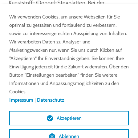
Kunststoff-/Doppel-Stegplatten. Bei der
Öffnungstechnik gibt es die Option mit Zugseil und
Wir verwenden Cookies, um unsere Webseiten für Sie
Umlenkrolle oder einem Antriebsrohr mit
optimal zu gestalten und fortlaufend zu verbessern,
Seiltrommeln.​
sowie zur interessengerechten Ausspielung von Inhalten.
Wir verarbeiten Daten zu Analyse- und
Marketingzwecken nur, wenn Sie uns durch Klicken auf
"Akzeptieren" Ihr Einverständnis geben. Sie können Ihre
Einwilligung jederzeit für die Zukunft widerrufen. Über den
Button "Einstellungen bearbeiten" finden Sie weitere
Was die verschiedenen Varianten von
Informationen und Anpassungsmöglichkeiten zu den
Cookies.
Hubfenstern gemeinsam haben?
Impressum
|
Datenschutz
Deren Antrieb erfolgt durch die Produkte von Lock.
Akzeptieren
Ob Einzelfenster, endlos verlegte Fenster und
Doppelhubfenster- Je nach Bedarf kann eine
Ablehnen