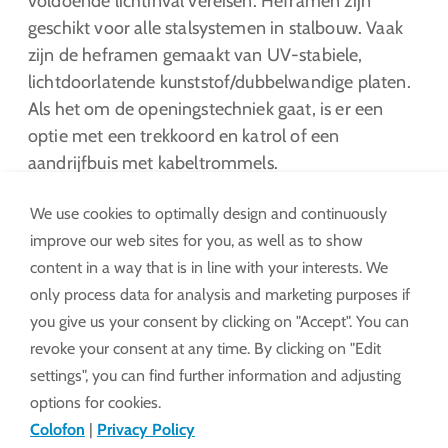
voldoende lichtinval vereisen. Heframen zijn
geschikt voor alle stalsystemen in stalbouw. Vaak
zijn de heframen gemaakt van UV-stabiele,
lichtdoorlatende kunststof/dubbelwandige platen.
Als het om de openingstechniek gaat, is er een
optie met een trekkoord en katrol of een
aandrijfbuis met kabeltrommels.
We use cookies to optimally design and continuously
improve our web sites for you, as well as to show
content in a way that is in line with your interests. We
only process data for analysis and marketing purposes if
you give us your consent by clicking on "Accept". You can
Wat hebben de verschillende
revoke your consent at any time. By clicking on "Edit
varianten heframen met elkaar
settings", you can find further information and adjusting
gemeen?
options for cookies.
Colofon
|
Privacy Policy