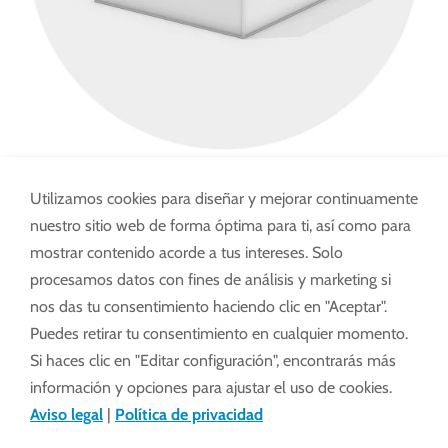
Utilizamos cookies para diseñar y mejorar continuamente
Ventilación por rail
nuestro sitio web de forma óptima para ti, así como para
mostrar contenido acorde a tus intereses. Solo
La ventilación mediante compuertas es un método
procesamos datos con fines de análisis y marketing si
simple y muy utilizado en invernaderos. Consiste
nos das tu consentimiento haciendo clic en "Aceptar".
en abrir varias compuertas individuales situadas a
Puedes retirar tu consentimiento en cualquier momento.
ambos lados del techo, cerca de la cumbrera,
Si haces clic en "Editar configuración", encontrarás más
mediante un sistema de accionamiento. Esto
información y opciones para ajustar el uso de cookies.
permite renovar el aire de forma eficaz y
Aviso legal
|
Política de privacidad
mantener un clima adecuado para las plantas.