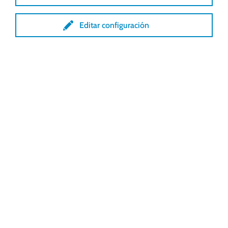
temperatura más uniforme en todo el
Editar configuración
invernadero.
Además, el modelo puede adaptarse a
diferentes condiciones climáticas.
También se puede conectar a un sistema
de control automatizado central.
¿Listo para dar el paso a otro
nivel?