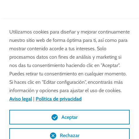
Utilizamos cookies para diseñar y mejorar continuamente
nuestro sitio web de forma óptima para ti, así como para
Ventajas
mostrar contenido acorde a tus intereses. Solo
procesamos datos con fines de análisis y marketing si
Valor adicional de Lock
nos das tu consentimiento haciendo clic en "Aceptar".
Puedes retirar tu consentimiento en cualquier momento.
Soporte ventilación Venlo
Si haces clic en "Editar configuración", encontrarás más
Portador de ventilacion Venlo
información y opciones para ajustar el uso de cookies.
Aviso legal
|
Política de privacidad
El gran área de apertura permite una
buena circulación del aire, asegurando una
Aceptar
rápida regulación de la humedad y la
temperatura.
Rechazar
El efecto chimenea natural garantiza una