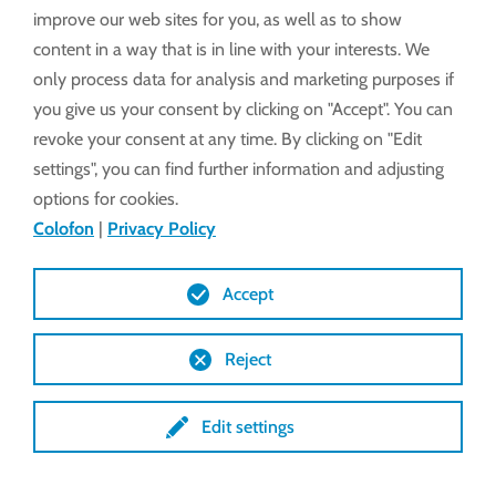
improve our web sites for you, as well as to show
aandrijvingen tot 10 tpm al standaard verkrijgbaar
content in a way that is in line with your interests. We
met de SpeedLogic tot 15 tpm, bijvoorbeeld bij
only process data for analysis and marketing purposes if
cabriokassen.
you give us your consent by clicking on "Accept". You can
revoke your consent at any time. By clicking on "Edit
settings", you can find further information and adjusting
options for cookies.
Colofon
|
Privacy Policy
Accept
Voordelen
Reject
Profiteren
Productcombinatie
Edit settings
TechSoft doorlopende luchting