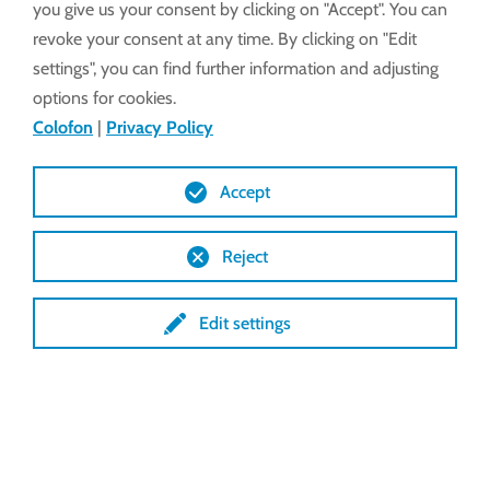
you give us your consent by clicking on "Accept". You can
Voordelen
revoke your consent at any time. By clicking on "Edit
Lock toegevoegde waarde
settings", you can find further information and adjusting
options for cookies.
Veno-ventilatie (drager)
Colofon
|
Privacy Policy
Ventilatiedrager
Accept
Het grote openingsoppervlak zorgt voor
een goede luchtcirculatie, waardoor de
Reject
luchtvochtigheid en de temperatuur snel
worden gereguleerd.
Edit settings
Het natuurlijke schoorsteeneffect zorgt
voor een gelijkmatigere temperatuur in de
hele kas.
Het model kan ook worden aangepast aan
verschillende weersomstandigheden.
Aansluiting op een geautomatiseerd